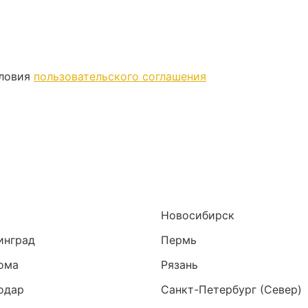
словия
пользовательского соглашения
Новосибирск
инград
Пермь
ома
Рязань
одар
Санкт-Петербург (Север)